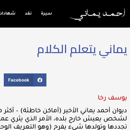
سيرة
نقد
شهادات
يماني يتعلم الكلام
Facebook
يوسف رخا
ديوان أحمد يماني الأخير (أماكن خاطئة) – أكث
لشخص يعيش خارج بلده، الأمر الذي يثري عملية إ
تجددها وتولدها شيء يفرح (وهو التعريف الوحيد