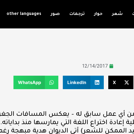
شعر
حوار
ترجمات
صور
other languages
12/14/2017
WhatsApp
LinkedIn
X
ر من أي عمل سابق له – يعكس المسافات الجغراف
عادة اختراع اللغة التي يمارسها منذ بداياته. ل
 الممكن للشعر) أتى الديوان هدية مبهجة رغم ك