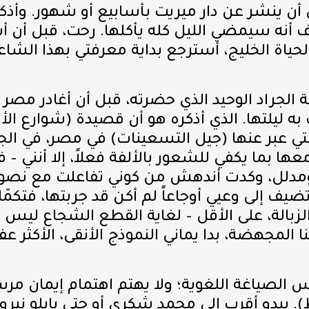
ل أن ينشر عن دار ميريت بأسابيع أو شهور. وأذكر
 أنه سيمضي الليل كله يأكلها. رحت، قبل أن 
ياة الخليج، أسترجع بداية معرفتي بهذا الشاعر
الجراد الوحيد الذي حضرته، قبل أن أغادر مصر
ت به ليلتها. الذي أذكره هو أن قصيدة (شوارع ا
لتي عبر عنها (جيل التسعينات) في مصر، في الجرا
ا بما يكفي للشعور بالألفة فعلاً، إلا أنني – ف
 ومدلل، وكدت أندهش من كوني تفاعلت مع نصو
ف إلى وعيي أوجاعاً لم أكن قد جربتها، فتكمّله
ي الزبالة، على الأقل – لغاية القطع الشجاع ليس
لمجهضة، بدا يماني النموذج الأنقى، الأكثر عفو
الصياغة اللغوية؛ ولا يهتم اهتمام إيمان مرس
يبدو أقرب إلى محمد شكري أو حتى بابلو نيرودا